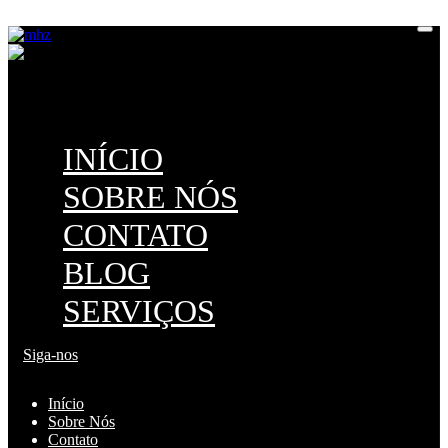
M
H
Z
INÍCIO
SOBRE NÓS
CONTATO
BLOG
SERVIÇOS
Siga-nos
Início
Sobre Nós
Contato