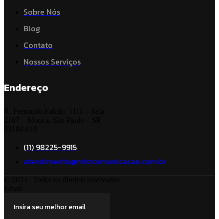
Sobre Nós
Blog
Contato
Nossos Serviços
Endereço
R. Fernando Falcão, 1111 – Sala
2107 – Mooca, São Paulo – SP,
03184-010
(11) 98225-9915
atendimento@mhzcomunicacao.com.br
© 2024 | Todos os direitos reservados.
Email