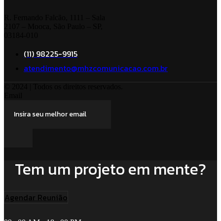
R. Fernando Falcão, 1111 – Sala
2107 – Mooca, São Paulo – SP,
03184-010
(11) 98225-9915
atendimento@mhzcomunicacao.com.br
© 2024 | Todos os direitos reservados.
Email
Tem um projeto em mente?
Agendar Reunião