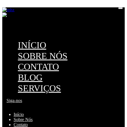
M
H
Z
INÍCIO
SOBRE NÓS
CONTATO
BLOG
SERVIÇOS
Siga-nos
Início
Sobre Nós
Contato